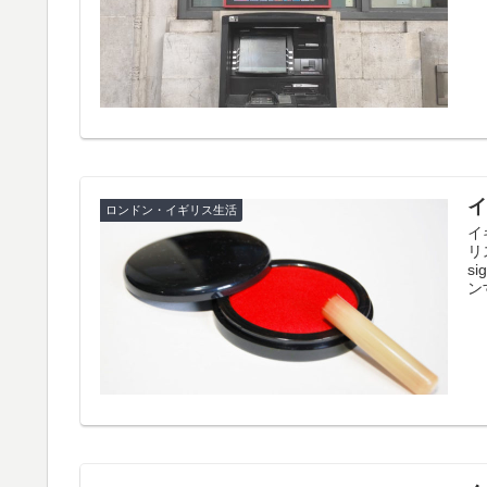
ロンドン・イギリス生活
イ
リ
s
ン