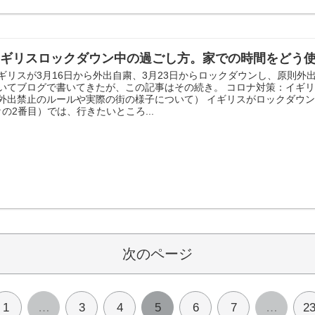
イギリスロックダウン中の過ごし方。家での時間をどう
ギリスが3月16日から外出自粛、3月23日からロックダウンし、原則外
いてブログで書いてきたが、この記事はその続き。 コロナ対策：イギ
外出禁止のルールや実際の街の様子について） イギリスがロックダウン
↑の2番目）では、行きたいところ...
次のページ
1
…
3
4
5
6
7
…
2