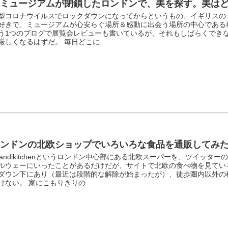
全ミュージアムが閉鎖したロンドンで、美を探す。美は
型コロナウイルスでロックダウンになってからというもの、イギリスの
好きで、ミュージアムが心安らぐ場所＆感動に出会う場所の中心である
う1つのブログで展覧会レビューも書いているが、それもしばらくでき
厳しくなるはずだ。 毎日どこに...
ロンドンの北欧ショップでいろいろな食品を通販してみ
candikitchenというロンドン中心部にある北欧スーパーを、ツイッ
ルウェーにいったことがあるだけだが、サイトで北欧の食べ物を見てい
ダウン下にあり（最近は段階的な解除が始まったが）、徒歩圏内以外の
けない。 家にこもりきりの...