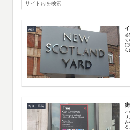
英語
英
て
記
ら
街
お金・経済
イ
リ
み
る