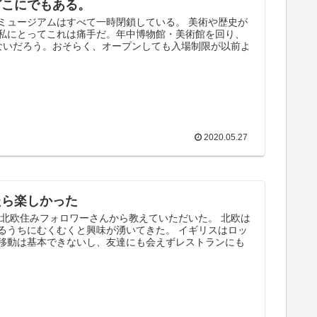
どこにでもある。
ミュージアムはすべて一時閉鎖している。 美術や歴史が
私にとってこれは痛手だ。年中博物館・美術館を回り、
ないだろう。おそらく、オープンしても入場制限が以前よ
2020.05.27
たら楽しかった
ターの北欧住みフォロワーさんから教えていただいた。 北欧は
るうちにむくむくと興味が湧いてきた。 イギリスはロッ
移動は基本できないし、友達にも会えずレストランにも