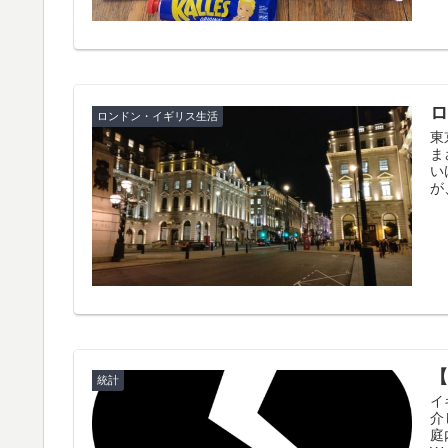
ロンドン・イギリス生活
東
ま
い
が
統計
イ
介
庭