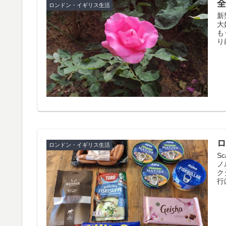
ロンドン・イギリス生活
新
大
も
り
ロンドン・イギリス生活
S
ノ
ク
行