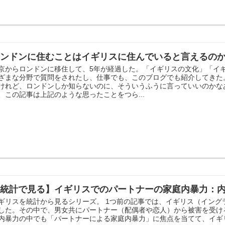
ロンドンに住むことはイギリスに住んでいると言えるの
京からロンドンに移住して、5年が経過した。「イギリスの文化」「イ
ざまな分野で質問をされたし、仕事でも、このブログでも紹介してきた
けれど、ロンドンしか知らないのに、そういうふうに言っていいのかな
、この記事は上記のような思ったことをつら...
【統計で見る】イギリスでのパートナーの家庭内暴力：
ギリスを統計から見るシリーズ。 1つ前の記事では、イギリス（イン
した。その中で、男女共にパートナー（配偶者や恋人）から被害を受け
内暴力の中でも「パートナーによる家庭内暴力」に焦点を当てて、イギリス国家統計局「Par