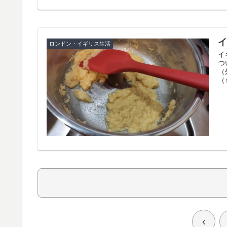
ロンドン・イギリス生活
イ
つ
（
（