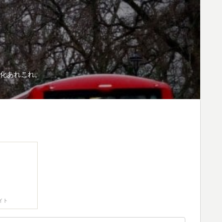
化あれこれ。
イト