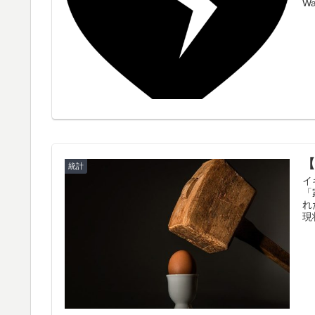
Wa
統計
イ
「
れ
現