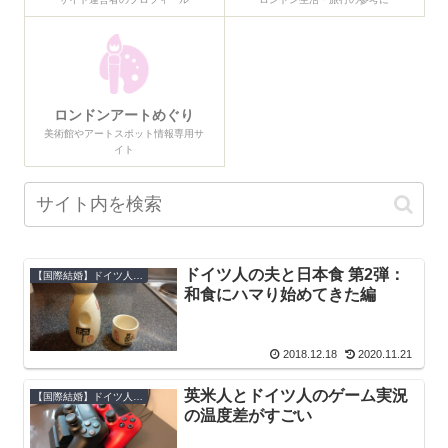
ロンドンアートめぐり
美術館やアートスポット情報専用サ
イト
ドイツ人の夫と日本食 第2弾：
【国際結婚】ドイツ人の生態
和食にハマり始めてきた編
2018.12.18
2020.11.21
英米人とドイツ人のゲーム実況
【国際結婚】ドイツ人の生態
の温度差がすごい