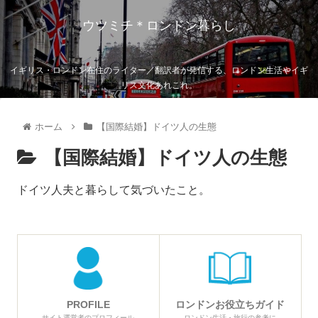
ウツミチ＊ロンドン暮らし
イギリス・ロンドン在住のライター／翻訳者が発信する、ロンドン生活やイギ
リス文化あれこれ。
ホーム
【国際結婚】ドイツ人の生態
【国際結婚】ドイツ人の生態
ドイツ人夫と暮らして気づいたこと。
PROFILE
ロンドンお役立ちガイド
サイト運営者のプロフィール
ロンドン生活・旅行の参考に