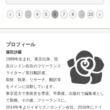
1
…
4
5
6
7
8
…
23
プロフィール
塚田沙羅
1988年生まれ、東京出身、現
在ロンドン在住のフリーランス
ライター／英日翻訳者。
取材、執筆、リサーチ、翻訳等
をメインに活動しています。
東京芸大で美術史を専攻。卒業後、出版社で編集者とし
て勤務。その後、フリーランスに。
2014年冬よりイギリス／ロンドン在住。2016年にドイ