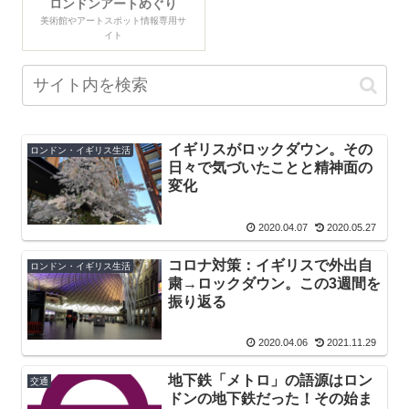
ロンドンアートめぐり
美術館やアートスポット情報専用サ
イト
イギリスがロックダウン。その
ロンドン・イギリス生活
日々で気づいたことと精神面の
変化
2020.04.07
2020.05.27
コロナ対策：イギリスで外出自
ロンドン・イギリス生活
粛→ロックダウン。この3週間を
振り返る
2020.04.06
2021.11.29
地下鉄「メトロ」の語源はロン
交通
ドンの地下鉄だった！その始ま