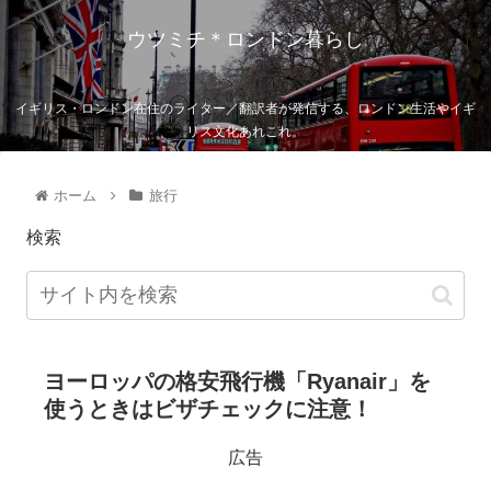
ウツミチ＊ロンドン暮らし
イギリス・ロンドン在住のライター／翻訳者が発信する、ロンドン生活やイギ
リス文化あれこれ。
ホーム
旅行
検索
ヨーロッパの格安飛行機「Ryanair」を
使うときはビザチェックに注意！
広告