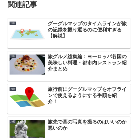
関連記事
グーグルマップのタイムラインが旅
旅行
の記録を振り返るのに便利すぎる
【解説】
旅グルメ総集編：ヨーロッパ各国の
旅行
美味しい料理・都市内レストラン紹
介まとめ
旅行前にグーグルマップをオフライ
旅行
ンで使えるようにする手順を紹
介！
旅先で墓の写真を撮るのはいいのか
旅行
悪いのか