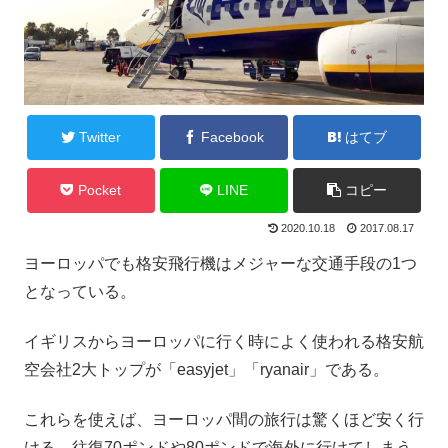
Twitter
Facebook
はてブ
Pocket
LINE
コピー
2020.10.18
2017.08.17
ヨーロッパでも格安飛行機はメジャーな交通手段の1つ
となっている。
イギリスからヨーロッパに行く時によく使われる格安航
空会社2大トップが「easyjet」「ryanair」である。
これらを使えば、ヨーロッパ間の旅行は驚くほど安く行
ける。往復70ポンドや80ポンドで海外に行けてしまう