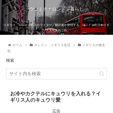
ウツミチ＊ロンドン暮らし
イギリス・ロンドン在住のライター／翻訳者が発信する、ロンドン生活やイギ
リス文化あれこれ。
ホーム
ロンドン・イギリス生活
イギリスの食文
化
検索
お冷やカクテルにキュウリを入れる？イ
ギリス人のキュウリ愛
広告