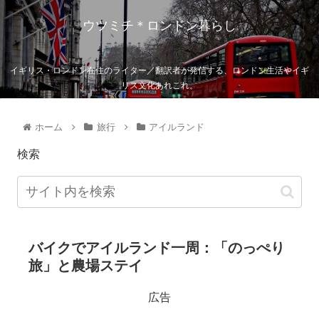
ウツミチ＊ロンドン暮らし
イギリス・ロンドン在住のライター／翻訳者が発信する、ロンドン生活やイギ
リス文化あれこれ。
ホーム
旅行
アイルランド
検索
バイクでアイルランド一周：「のっぺり
旅」と農場ステイ
広告