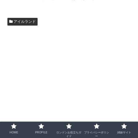
アイルランド
シェアする
HOME
PROFILE
ロンドンお役立ちガ
プライバシーポリシ
姉妹サイト
イド
ー