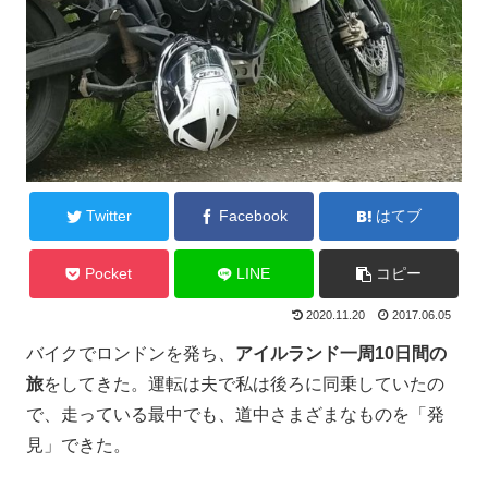
Twitter
Facebook
はてブ
Pocket
LINE
コピー
2020.11.20
2017.06.05
バイクでロンドンを発ち、
アイルランド一周10日間の
旅
をしてきた。運転は夫で私は後ろに同乗していたの
で、走っている最中でも、道中さまざまなものを「発
見」できた。