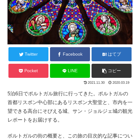
Twitter
Facebook
はてブ
Pocket
LINE
コピー
2021.11.30
2020.03.19
5泊6日でポルトガル旅行に行ってきた。ポルトガルの
首都リスボン中心部にあるリスボン大聖堂と、市内を一
望できる高台にそびえる城、サン・ジョルジェ城の観光
レポートをお届けする。
ポルトガルの街の概要と、この旅の目次的な記事につい