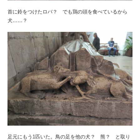
首に鈴をつけたロバ？ でも鶏の頭を食べているから
犬……？
足元にもう1匹いた。鳥の足を他の犬？ 熊？ と取り