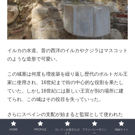
イルカの水道。昔の西洋のイルカやクジラはマスコット
のような造形で可愛い。
この城塞は何度も増改築を繰り返し歴代のポルトガル王
家に使用され、16世紀まで街の中心的な役割を果たし
ていた。しかし16世紀には新しい王宮が別の場所に建
てられ、この城はその役目を失っていった。
さらにスペインの支配が始まると監獄として使われた
り、前述した大地震で損害を受けたりしながら、1900
HOME
PROFILE
ロンドンお役立ちガ
プライバシーポリシ
姉妹サイト
年代半ばまで放置されていたという。
イド
ー