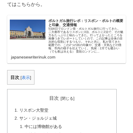
てはこちらから。
ポルトガル旅行レポ：リスボン・ポルトの概要
と印象、交通情報
5泊6日でロンドン発・ポルトガル旅行に行ってきた。
二大都市であるリスボンに3泊、ポルトに2泊で、その魅
力をたっぷりと味わってきた。行ってよかったところを
画像つきでレポートしていくので、この記事は全体の目
次的な役割にするつもり。 それと共に、私が見てきた
範囲での、この2つの街の印象や、交通・天気などの情
報、市内の様子を伝えていく。 気候：2月でも暖かい
（でも夜は冷える） 普段ロンドンに...
japanesewriterinuk.com
目次
[
表示
]
目次
リスボン大聖堂
サン・ジョルジェ城
中には博物館がある