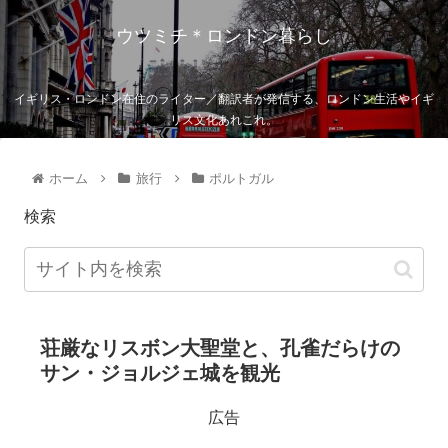
ウツミチ＊ロンドン暮らし
イギリス・ロンドン在住のライター／翻訳者が発信する、ロンドン生活やイギ
リス文化あれこれ。
ホーム
旅行
ポルトガル
検索
荘厳なリスボン大聖堂と、孔雀だらけの
サン・ジョルジェ城を観光
広告