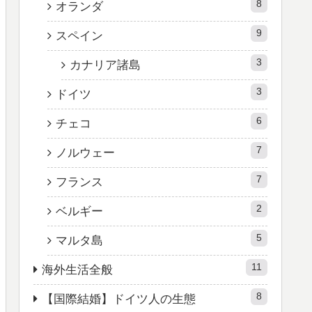
8
オランダ
9
スペイン
3
カナリア諸島
3
ドイツ
6
チェコ
7
ノルウェー
7
フランス
2
ベルギー
5
マルタ島
11
海外生活全般
8
【国際結婚】ドイツ人の生態