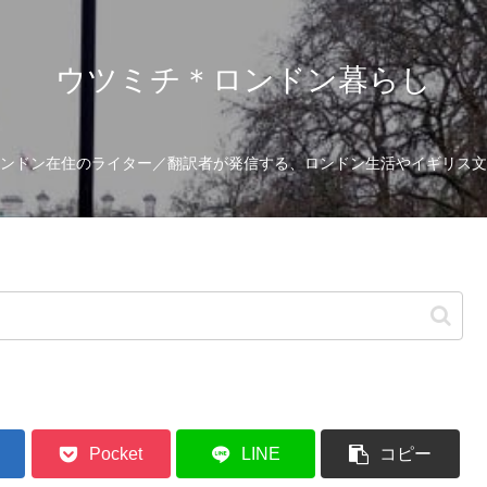
ウツミチ＊ロンドン暮らし
ンドン在住のライター／翻訳者が発信する、ロンドン生活やイギリス文
Pocket
LINE
コピー