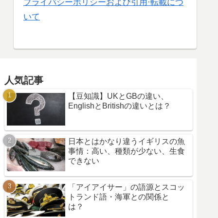
プライバシーポリシーおよび引用·転載につ
いて
人気記事
【豆知識】UKとGBの違い、
EnglishとBritishの違いとは？
日本とはかなり違うイギリスの魚
事情：高い、種類が少ない、生食
できない
「アイアイサー」の語源とスコッ
トランド語・海軍との関係と
は？