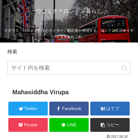
ウツミチ＊ロンドン暮らし
イギリス・ロンドン在住のライター／翻訳者が発信する、ロンドン生活やイギ
リス文化あれこれ。
検索
Mahasiddha Virupa
Twitter
Facebook
はてブ
Pocket
LINE
コピー
2017.08.18