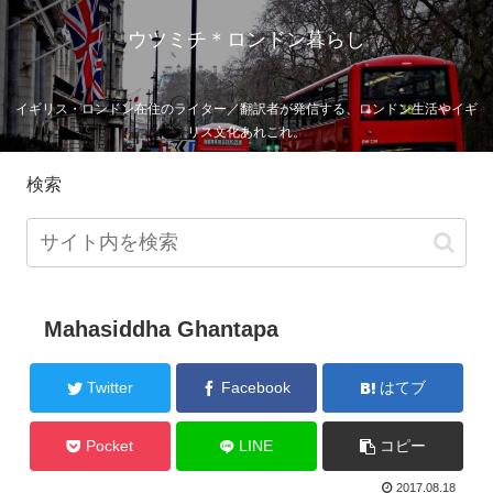
ウツミチ＊ロンドン暮らし
イギリス・ロンドン在住のライター／翻訳者が発信する、ロンドン生活やイギ
リス文化あれこれ。
検索
Mahasiddha Ghantapa
Twitter
Facebook
はてブ
Pocket
LINE
コピー
2017.08.18