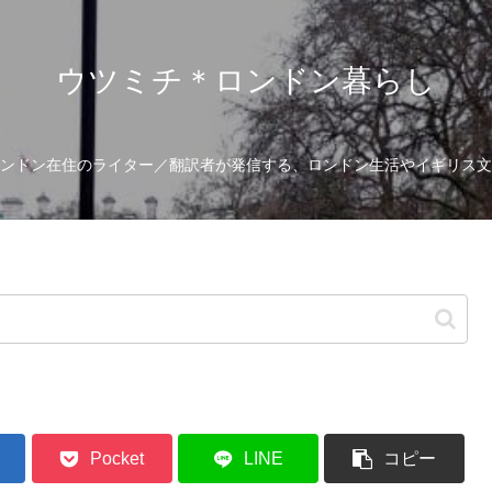
ウツミチ＊ロンドン暮らし
ンドン在住のライター／翻訳者が発信する、ロンドン生活やイギリス文
Pocket
LINE
コピー