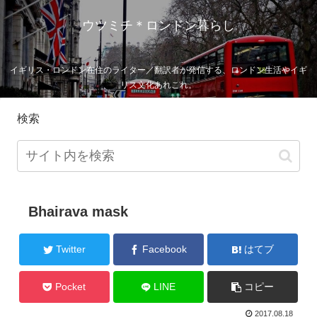
ウツミチ＊ロンドン暮らし
イギリス・ロンドン在住のライター／翻訳者が発信する、ロンドン生活やイギ
リス文化あれこれ。
検索
Bhairava mask
Twitter
Facebook
はてブ
Pocket
LINE
コピー
2017.08.18