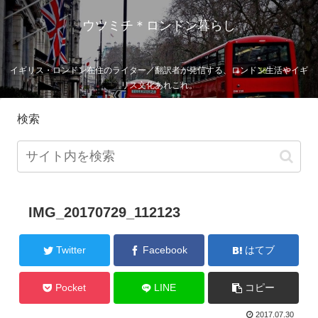
ウツミチ＊ロンドン暮らし
イギリス・ロンドン在住のライター／翻訳者が発信する、ロンドン生活やイギ
リス文化あれこれ。
検索
IMG_20170729_112123
Twitter
Facebook
はてブ
Pocket
LINE
コピー
2017.07.30