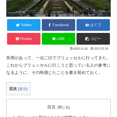
Twitter
Facebook
はてブ
Pocket
LINE
コピー
2020.10.18
2017.07.26
所用があって、一泊二日でブリュッセルに行ってきた。
これからブリュッセルに行こうと思っている人の参考に
なるように、その時感じたことを書き留めておく。
目次
[
表示
]
目次