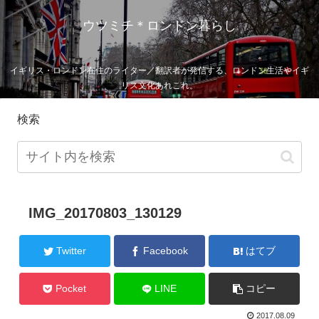
ウツミチ＊ロンドン暮らし
イギリス・ロンドン在住のライター／翻訳者が発信する、ロンドン生活やイギ
リス文化あれこれ。
検索
IMG_20170803_130129
Twitter
Facebook
はてブ
Pocket
LINE
コピー
2017.08.09